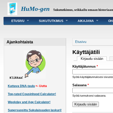
HuMo-gen
Sukututkimus, seikkailu omaan historiaa
Päävalikko
ETUSIVU
SUKUTUTKIMUS
AIKAJANA
OH
Olet täällä
Ajankohtaista
Etusivu
Käyttäjätili
Ensisijaiset väli
Kirjaudu sisään
(aktiiv
Käyttäjätunnus
*
Syötä käyttäjätunnuksesi sivust
!
Klikkaa
Salasana
*
Kattava DNA-taulu
<- Uutta
Top-rated Cousinhood Calculator!
Syötä tunnuksesi salasana.
Weekday and Age Calculator!
Supersuosittu Sukulaisuuden laskuri!