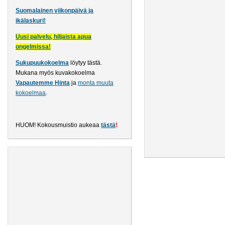
Suomalainen viikonpäivä ja
ikälaskuri!
Uusi palvelu, hiljaista apua
ongelmissa!
Sukupuukokoelma
löytyy tästä
.
Mukana myös kuvakokoelma
Vapautemme Hinta
ja
monta muuta
kokoelmaa
.
HUOM! Kokousmuistio aukeaa
tästä
!