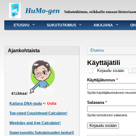
HuMo-gen
Sukututkimus, seikkailu omaan historiaa
Päävalikko
ETUSIVU
SUKUTUTKIMUS
AIKAJANA
OH
Olet täällä
Ajankohtaista
Etusivu
Käyttäjätili
Ensisijaiset väli
Kirjaudu sisään
(aktiiv
Käyttäjätunnus
*
Syötä käyttäjätunnuksesi sivust
!
Klikkaa
Salasana
*
Kattava DNA-taulu
<- Uutta
Top-rated Cousinhood Calculator!
Syötä tunnuksesi salasana.
Weekday and Age Calculator!
Supersuosittu Sukulaisuuden laskuri!