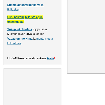
Suomalainen viikonpäivä ja
ikälaskuri!
Uusi palvelu, hiljaista apua
ongelmissa!
Sukupuukokoelma
löytyy tästä
.
Mukana myös kuvakokoelma
Vapautemme Hinta
ja
monta muuta
kokoelmaa
.
HUOM! Kokousmuistio aukeaa
tästä
!