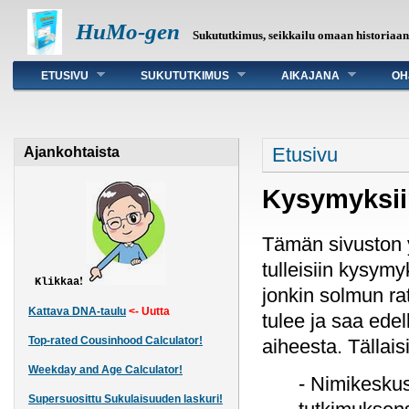
HuMo-gen
Sukututkimus, seikkailu omaan historiaa
Päävalikko
ETUSIVU
SUKUTUTKIMUS
AIKAJANA
OH
Olet täällä
Etusivu
Ajankohtaista
Kysymyksii
Tämän sivuston y
tulleisiin kysymy
!
Klikkaa
jonkin solmun ra
Kattava DNA-taulu
<- Uutta
tulee ja saa ede
Top-rated Cousinhood Calculator!
aiheesta. Tällais
Weekday and Age Calculator!
- Nimikesku
Supersuosittu Sukulaisuuden laskuri!