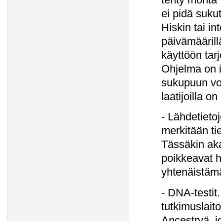
ei pidä suku
Hiskin tai in
päivämääril
käyttöön tar
Ohjelma on 
sukupuun voi
laatijoilla o
- Lähdetieto
merkitään ti
Tässäkin aka
poikkeavat ha
yhtenäistäm
- DNA-testit
tutkimuslait
Ancestryä, j