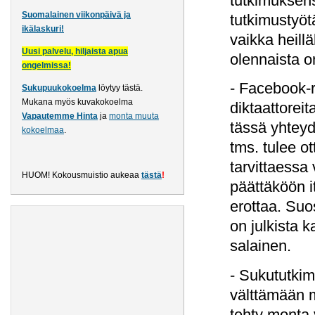
tutkimuksen
Suomalainen viikonpäivä ja
tutkimustyöt
ikälaskuri!
vaikka heill
Uusi palvelu, hiljaista apua
olennaista on
ongelmissa!
- Facebook-r
Sukupuukokoelma
löytyy tästä
.
Mukana myös kuvakokoelma
diktaattorei
Vapautemme Hinta
ja
monta muuta
tässä yhtey
kokoelmaa
.
tms. tulee o
tarvittaessa 
HUOM! Kokousmuistio aukeaa
tästä
!
päättäköön it
erottaa. Suo
on julkista 
salainen.
- Sukututkim
välttämään m
tehty monta 