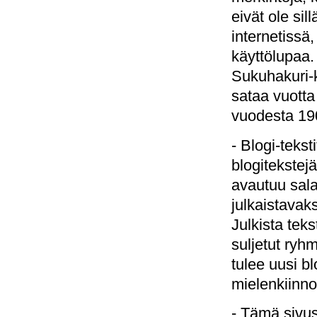
eivät ole sill
internetissä,
käyttölupaa.
Sukuhakuri-k
sataa vuotta
vuodesta 19
- Blogi-tekst
blogitekstej
avautuu sala
julkaistavak
Julkista teks
suljetut ryh
tulee uusi b
mielenkiinno
- Tämä sivus