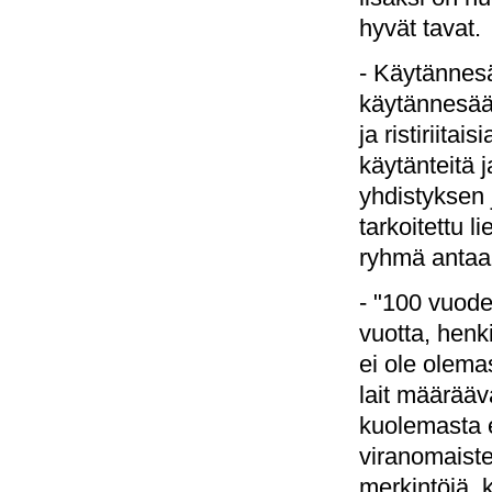
hyvät tavat.
- Käytänne
käytännesään
ja ristiriita
käytänteitä j
yhdistyksen 
tarkoitettu l
ryhmä anta
- "100 vuode
vuotta, henk
ei ole olema
lait määrääv
kuolemasta 
viranomaiste
merkintöjä, 