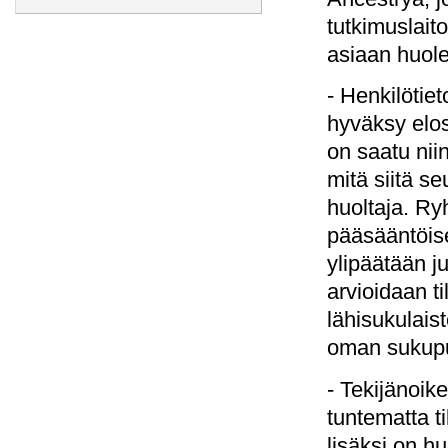
tutkimuslait
asiaan huolel
- Henkilöti
hyväksy elos
on saatu niin
mitä siitä s
huoltaja. R
pääsääntöis
ylipäätään j
arvioidaan ti
lähisukulaist
oman sukupu
- Tekijänoike
tuntematta t
lisäksi on h