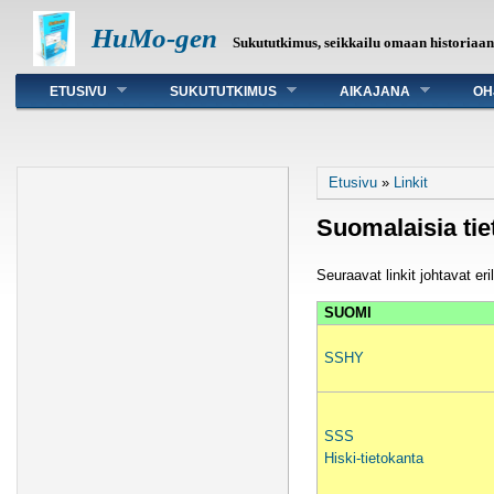
HuMo-gen
Sukututkimus, seikkailu omaan historiaa
Päävalikko
ETUSIVU
SUKUTUTKIMUS
AIKAJANA
OH
Olet täällä
Etusivu
»
Linkit
Suomalaisia tie
Seuraavat linkit johtavat eri
SUOMI
SSHY
SSS
Hiski-tietokanta