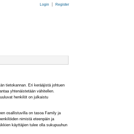
Login
Register
LINKIT
DNA
 tietokannan. Eri kerääjistä johtuen
antaa yhtenäistetään vähitellen.
uuluvat henkilöt on julkaistu
n osallistuvilla on tasoa Family ja
henkilöiden nimistä eteenpäin ja
Kaikkien käyttäjien tulee olla sukupuuhun