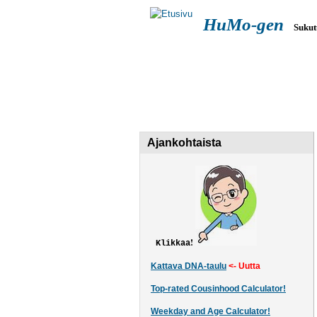
HuMo-gen
Sukut
Päävalikko
ETUSIVU
SUKUTUTKIMUS
YHT.OTTO
Ajankohtaista
!
Klikkaa
Kattava DNA-taulu
<- Uutta
Top-rated Cousinhood Calculator!
Weekday and Age Calculator!