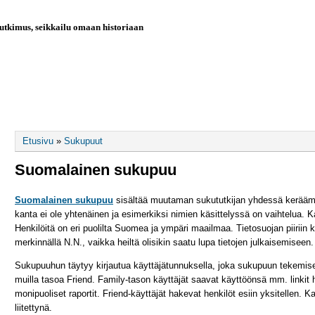
utkimus, seikkailu omaan historiaan
AIKAJANA
OHJELMISTOT
SUKUPUUT
Olet täällä
Etusivu
»
Sukupuut
Suomalainen sukupuu
Suomalainen sukupuu
sisältää muutaman sukututkijan yhdessä keräämän
kanta ei ole yhtenäinen ja esimerkiksi nimien käsittelyssä on vaihtelua. K
Henkilöitä on eri puolilta Suomea ja ympäri maailmaa. Tietosuojan piiriin k
merkinnällä N.N., vaikka heiltä olisikin saatu lupa tietojen julkaisemiseen.
Sukupuuhun täytyy kirjautua käyttäjätunnuksella, joka sukupuun tekemisee
muilla tasoa Friend. Family-tason käyttäjät saavat käyttöönsä mm. linkit 
monipuoliset raportit. Friend-käyttäjät hakevat henkilöt esiin yksitellen. 
liitettynä.