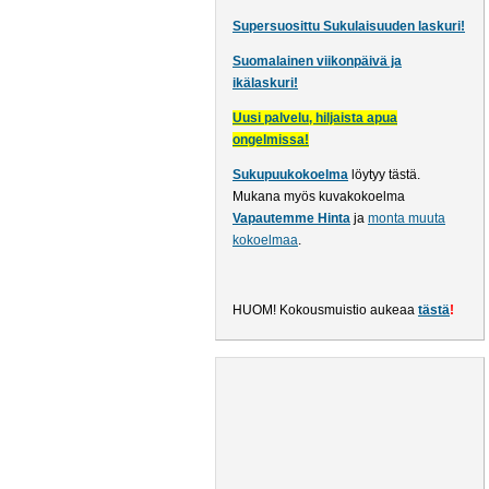
Supersuosittu Sukulaisuuden laskuri!
Suomalainen viikonpäivä ja
ikälaskuri!
Uusi palvelu, hiljaista apua
ongelmissa!
Sukupuukokoelma
löytyy tästä
.
Mukana myös kuvakokoelma
Vapautemme Hinta
ja
monta muuta
kokoelmaa
.
HUOM! Kokousmuistio aukeaa
tästä
!