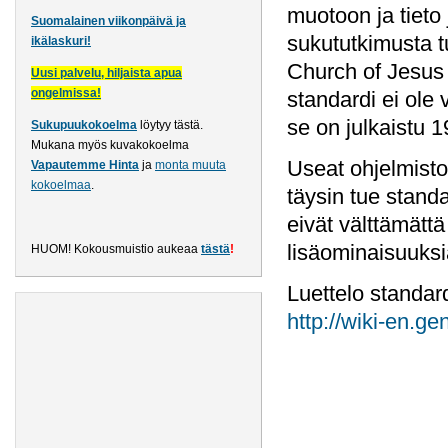
muotoon ja tieto 
Suomalainen viikonpäivä ja
sukututkimusta 
ikälaskuri!
Church of Jesus 
Uusi palvelu, hiljaista apua
ongelmissa!
standardi ei ole 
se on julkaistu 1
Sukupuukokoelma
löytyy tästä
.
Mukana myös kuvakokoelma
Useat ohjelmistot
Vapautemme Hinta
ja
monta muuta
kokoelmaa
.
täysin tue standa
eivät välttämättä
lisäominaisuuksia
HUOM! Kokousmuistio aukeaa
tästä
!
Luettelo standard
http://wiki-en.