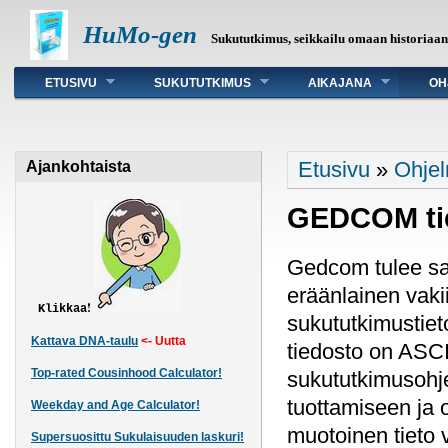
HuMo-gen
Sukututkimus, seikkailu omaan historiaa
Päävalikko
ETUSIVU
SUKUTUTKIMUS
AIKAJANA
OH
Olet täällä
Etusivu
»
Ohjel
Ajankohtaista
GEDCOM tie
Gedcom tulee s
eräänlainen vaki
!
Klikkaa
sukututkimustiet
Kattava DNA-taulu
<- Uutta
tiedosto on ASCI
Top-rated Cousinhood Calculator!
sukututkimusohj
tuottamiseen ja 
Weekday and Age Calculator!
muotoinen tieto
Supersuosittu Sukulaisuuden laskuri!