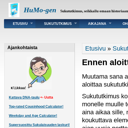
HuMo-gen
Sukututkimus, seikkailu omaan historiaa
Päävalikko
ETUSIVU
SUKUTUTKIMUS
AIKAJANA
OH
Olet täällä
Etusivu
»
Suku
Ajankohtaista
Ennen aloit
Muutama sana asi
aloittaa sukutut
!
Klikkaa
Sukututkimus kou
Kattava DNA-taulu
<- Uutta
monelle muulle t
Top-rated Cousinhood Calculator!
aina aikaa sille
Weekday and Age Calculator!
koukuttava eleme
Supersuosittu Sukulaisuuden laskuri!