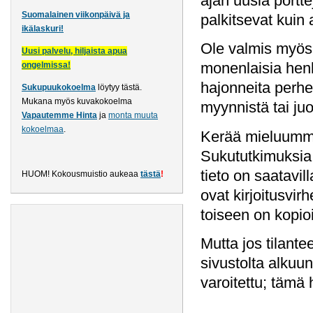
ajan uusia portte
Suomalainen viikonpäivä ja
palkitsevat kuin
ikälaskuri!
Ole valmis myös 
Uusi palvelu, hiljaista apua
monenlaisia henki
ongelmissa!
hajonneita perhei
Sukupuukokoelma
löytyy tästä
.
Mukana myös kuvakokoelma
myynnistä tai ju
Vapautemme Hinta
ja
monta muuta
kokoelmaa
.
Kerää mieluummin
Sukututkimuksia 
tieto on saatavil
HUOM! Kokousmuistio aukeaa
tästä
!
ovat kirjoitusvi
toiseen on kopioi
Mutta jos tilantee
sivustolta alkuun
varoitettu; tämä