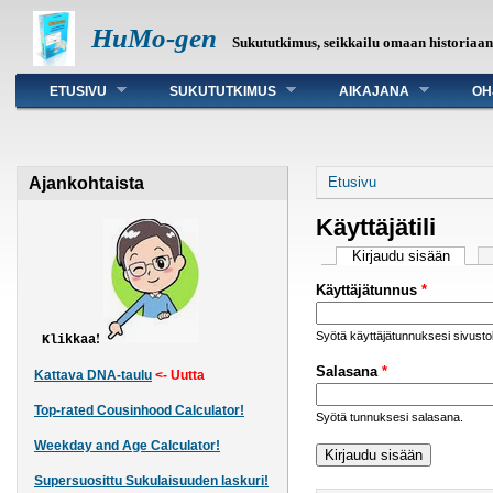
HuMo-gen
Sukututkimus, seikkailu omaan historiaa
Päävalikko
ETUSIVU
SUKUTUTKIMUS
AIKAJANA
OH
Olet täällä
Ajankohtaista
Etusivu
Käyttäjätili
Ensisijaiset väli
Kirjaudu sisään
(aktiiv
Käyttäjätunnus
*
Syötä käyttäjätunnuksesi sivust
!
Klikkaa
Salasana
*
Kattava DNA-taulu
<- Uutta
Top-rated Cousinhood Calculator!
Syötä tunnuksesi salasana.
Weekday and Age Calculator!
Supersuosittu Sukulaisuuden laskuri!