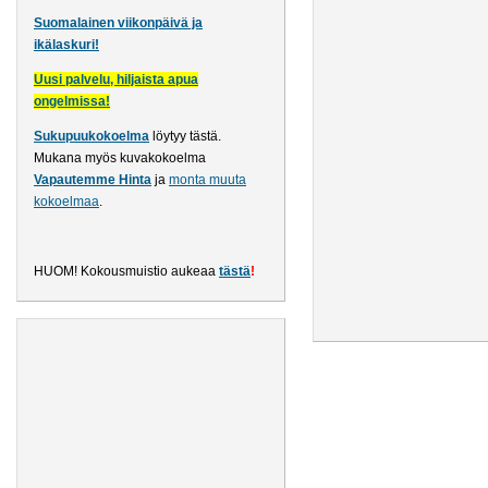
Suomalainen viikonpäivä ja
ikälaskuri!
Uusi palvelu, hiljaista apua
ongelmissa!
Sukupuukokoelma
löytyy tästä
.
Mukana myös kuvakokoelma
Vapautemme Hinta
ja
monta muuta
kokoelmaa
.
HUOM! Kokousmuistio aukeaa
tästä
!