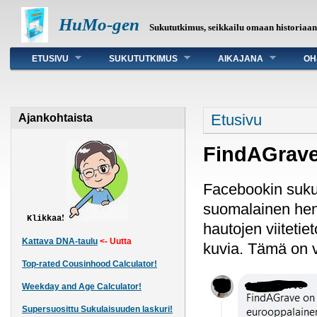
HuMo-gen
Sukututkimus, seikkailu omaan historiaa
Päävalikko
ETUSIVU
SUKUTUTKIMUS
AIKAJANA
OH
Olet täällä
Etusivu
Ajankohtaista
FindAGrave 
Facebookin sukut
suomalainen henk
!
Klikkaa
hautojen viitetie
Kattava DNA-taulu
<- Uutta
kuvia. Tämä on va
Top-rated Cousinhood Calculator!
Weekday and Age Calculator!
Supersuosittu Sukulaisuuden laskuri!