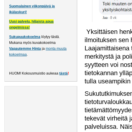
Suomalainen viikonpäivä ja
ikälaskuri!
Uusi palvelu, hiljaista apua
ongelmissa!
Yksittäisen henk
Sukupuukokoelma
löytyy tästä
.
ilmoituksen sen h
Mukana myös kuvakokoelma
Laajamittaisena 
Vapautemme Hinta
ja
monta muuta
kokoelmaa
.
merkitystä ja pol
syytteen voi nos
tietokannan ylläp
HUOM! Kokousmuistio aukeaa
tästä
!
tulla useampikin 
Sukututkimuksen 
tietoturvaloukkau
tietämättömyydest
tekevät virheitä 
palveluissa. Näi