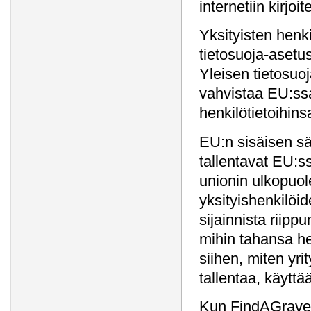
internetiin kirjo
Yksityisten henk
tietosuoja-asetus
Yleisen tietosuo
vahvistaa EU:ssa
henkilötietoihins
EU:n sisäisen sä
tallentavat EU:s
unionin ulkopuole
yksityishenkilöid
sijainnista riipp
mihin tahansa hen
siihen, miten yrit
tallentaa, käyttää
Kun FindAGrave, 