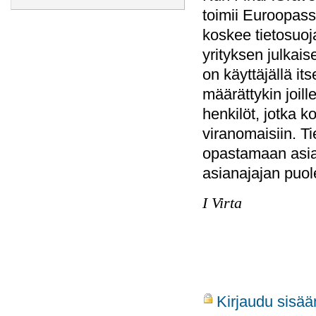
toimii Euroopassa
koskee tietosuoj
yrityksen julkai
on käyttäjällä i
määrättykin joill
henkilöt, jotka k
viranomaisiin. Ti
opastamaan asiass
asianajajan puol
I Virta
Kirjaudu sisää