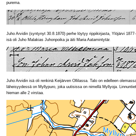
purema.
Juho Arvidin (syntynyt 30.8.1870) perhe löytyy rippikirjasta, Ylöjärvi 18
isä oli Juho Malakias Juhonpoika ja äiti Maria Aatamintytär.
Juho Arvidin isä oli renkinä Keijärven Ollilassa. Talo on edelleen olemassa
läheisyydessä on Myllypuro, joka uutisissa on nimellä Myllyoja. Linnuntie
hieman alle 2 virstaa.