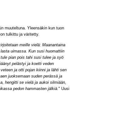
ain muuteltuna. Yleensäkin kun tuon
 tulkittu ja väritetty.
irjoitetaan meille vielä: Maanantaina
e lasta uimassa. Kun susi huomattiin
tule pian pois tahi susi tulee ja syö
 jäänyt pelästyi ja koetti veden
teen ja otti pojan kiinni ja lähti sen
uutaen juoksemaan suden perässä ja
 hengitti se vielä ja aukoi silmiään,
paikassa pedon hammasten jälkiä.
" Uusi