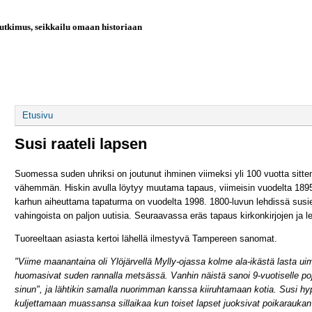
utkimus, seikkailu omaan historiaan
AIKAJANA
OHJELMISTOT
SUKUPUUT
LIN
Olet täällä
Etusivu
Susi raateli lapsen
Suomessa suden uhriksi on joutunut ihminen viimeksi yli 100 vuotta sitte
vähemmän. Hiskin avulla löytyy muutama tapaus, viimeisin vuodelta 1895
karhun aiheuttama tapaturma on vuodelta 1998. 1800-luvun lehdissä susie
vahingoista on paljon uutisia. Seuraavassa eräs tapaus kirkonkirjojen ja l
Tuoreeltaan asiasta kertoi lähellä ilmestyvä Tampereen sanomat.
"Viime maanantaina oli Ylöjärvellä Mylly-ojassa kolme ala-ikästä lasta u
huomasivat suden rannalla metsässä. Vanhin näistä sanoi 9-vuotiselle pojal
sinun", ja lähtikin samalla nuorimman kanssa kiiruhtamaan kotia. Susi hyp
kuljettamaan muassansa sillaikaa kun toiset lapset juoksivat poikaraukan