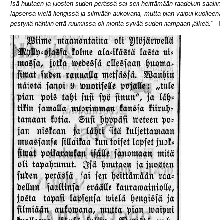
Isä huutaen ja juosten suden perässä sai sen heittämään raadellun saaliins
lapsensa vielä hengissä ja silmiään aukovana, mutta pian vaipui kuolleena
pestynä nähtiin että ruumiissa oli monta syvää suden hampaan jälkeä."
Ta