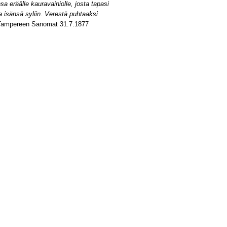
a eräälle kauravainiolle, josta tapasi
 isänsä syliin. Verestä puhtaaksi
mpereen Sanomat 31.7.1877