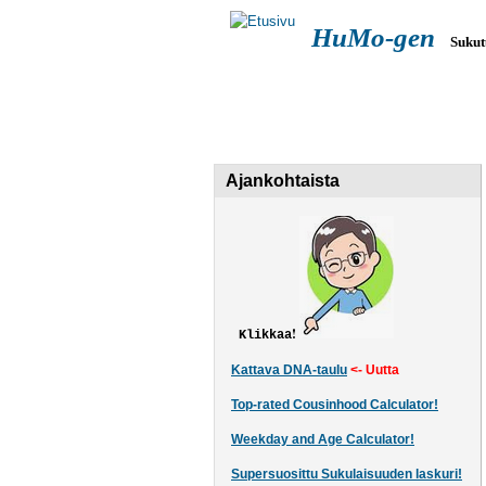
HuMo-gen
Sukut
Päävalikko
ETUSIVU
SUKUTUTKIMUS
Ajankohtaista
!
Klikkaa
Kattava DNA-taulu
<- Uutta
Top-rated Cousinhood Calculator!
Weekday and Age Calculator!
Supersuosittu Sukulaisuuden laskuri!