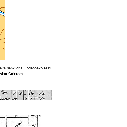
eita henkilöitä. Todennäköisesti
Oskar Grönroos.