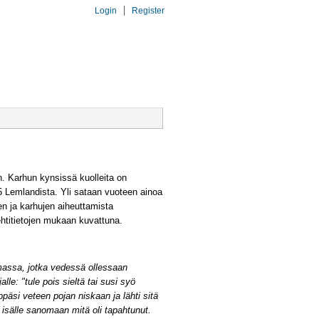
Login
Register
KIT
DNA
YHT.OTTO
n. Karhun kynsissä kuolleita on
 Lemlandista. Yli sataan vuoteen ainoa
n ja karhujen aiheuttamista
ehtitietojen mukaan kuvattuna.
imassa, jotka vedessä ollessaan
le: "tule pois sieltä tai susi syö
päsi veteen pojan niskaan ja lähti sitä
 isälle sanomaan mitä oli tapahtunut.