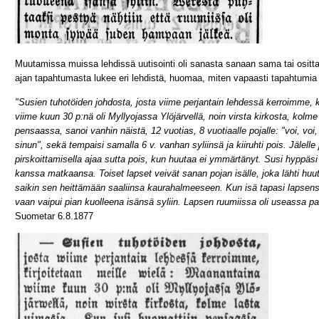
Muutamissa muissa lehdissä uutisointi oli sanasta sanaan sama tai ositt
ajan tapahtumasta lukee eri lehdistä, huomaa, miten vapaasti tapahtumia on
"Susien tuhotöiden johdosta, josta viime perjantain lehdessä kerroimme, k
viime kuun 30 p:nä oli Myllyojassa Ylöjärvellä, noin virsta kirkosta, kolm
pensaassa, sanoi vanhin näistä, 12 vuotias, 8 vuotiaalle pojalle: "voi, voi, 
sinun", sekä tempaisi samalla 6 v. vanhan syliinsä ja kiiruhti pois. Jälelle
pirskoittamisella ajaa sutta pois, kun huutaa ei ymmärtänyt. Susi hyppäsi ve
kanssa matkaansa. Toiset lapset veivät sanan pojan isälle, joka lähti h
saikin sen heittämään saaliinsa kaurahalmeeseen. Kun isä tapasi lapsensa,
vaan vaipui pian kuolleena isänsä syliin. Lapsen ruumiissa oli useassa 
Suometar 6.8.1877