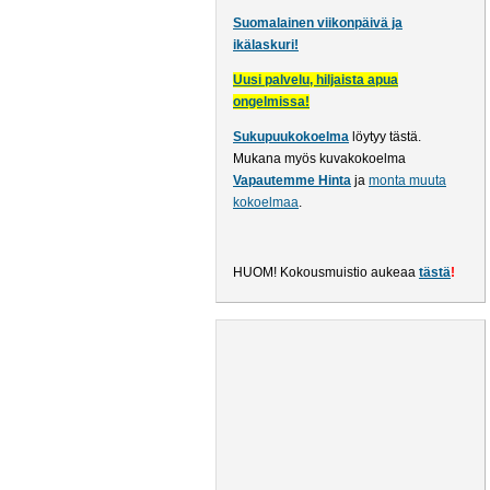
Suomalainen viikonpäivä ja
ikälaskuri!
Uusi palvelu, hiljaista apua
ongelmissa!
Sukupuukokoelma
löytyy tästä
.
Mukana myös kuvakokoelma
Vapautemme Hinta
ja
monta muuta
kokoelmaa
.
HUOM! Kokousmuistio aukeaa
tästä
!