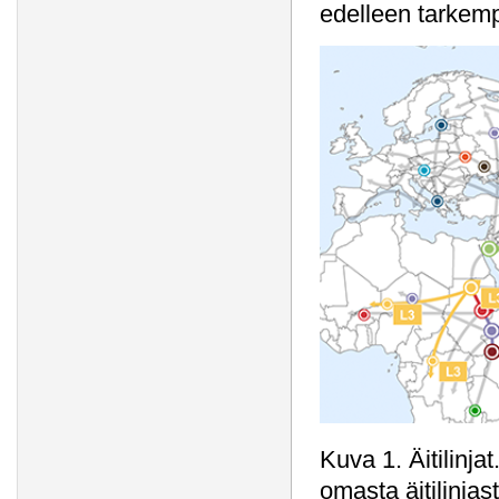
edelleen tarkemp
Kuva 1. Äitilinj
omasta äitilinjas