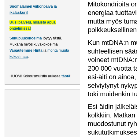
Mitokondrioita o
Suomalainen viikonpäivä ja
energiaa tuottav
ikälaskuri!
mutta myös tuma
Uusi palvelu, hiljaista apua
poikkeuksellinen,
ongelmissa!
Sukupuukokoelma
löytyy tästä
.
Kun mtDNA:n mut
Mukana myös kuvakokoelma
suhteellisen sään
Vapautemme Hinta
ja
monta muuta
kokoelmaa
.
voineet mtDNA:n a
200 000 vuotta t
esi-äiti on ainoa
HUOM! Kokousmuistio aukeaa
tästä
!
selviytynyt nyky
toki muidenkin 
Esi-äidin jälkelä
kolkkiin. Matkan
muodostunut ryhm
sukututkimuksess