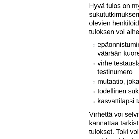
Hyvä tulos on my
sukututkimuksen
olevien henkilöi
tuloksen voi aih
epäonnistumin
väärään kuor
virhe testaus
testinumero
mutaatio, joka
todellinen suk
kasvattilapsi t
Virhettä voi selv
kannattaa tarkis
tulokset. Toki voi