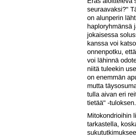
Eräs aloitteleva
seuraavaksi?" Tä
on alunperin läht
haploryhmänsä ja
jokaisessa solu
kanssa voi katso
onnenpotku, että 
voi lähinnä odote
niitä tuleekin u
on enemmän apua
mutta täysosuma
tulla aivan eri r
tietää" -tuloksen.
Mitokondrioihin l
tarkastella, kosk
sukututkimuksee