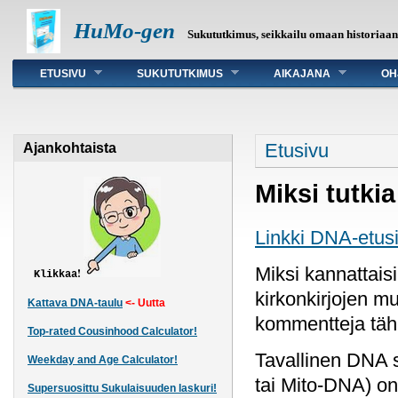
HuMo-gen
Sukututkimus, seikkailu omaan historiaa
Päävalikko
ETUSIVU
SUKUTUTKIMUS
AIKAJANA
OH
Olet täällä
Etusivu
Ajankohtaista
Miksi tutk
Linkki DNA-etusi
Miksi kannattaisi
!
Klikkaa
kirkonkirjojen m
Kattava DNA-taulu
<- Uutta
kommentteja täh
Top-rated Cousinhood Calculator!
Tavallinen DNA 
Weekday and Age Calculator!
tai Mito-DNA) on
Supersuosittu Sukulaisuuden laskuri!