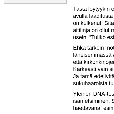
Tästä löytyykin
avulla laaditusta
on kulkenut. Sitä
äitilinja on ollu
usein: ”Tuliko esi
Ehkä tärkein mot
läheisemmässä aj
että kirkonkirjoj
Karkeasti vain s
Ja tämä edellyttä
sukuhaaroista tu
Yleinen DNA-test
isän etsiminen. 
haettavana, esime