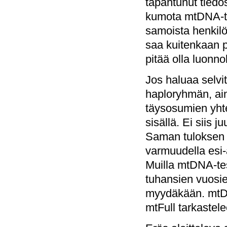
tapahtunut tiedos
kumota mtDNA-tes
samoista henkilö
saa kuitenkaan p
pitää olla luonnol
Jos haluaa selvi
haploryhmän, ain
täysosumien yht
sisällä. Ei siis 
Saman tuloksen a
varmuudella esi-ä
Muilla mtDNA-tes
tuhansien vuosi
myydäkään. mtDN
mtFull tarkastel